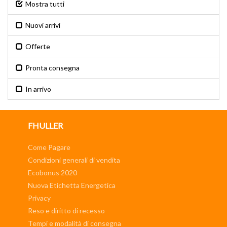
Mostra tutti
Nuovi arrivi
Offerte
Pronta consegna
In arrivo
FHULLER
Come Pagare
Condizioni generali di vendita
Ecobonus 2020
Nuova Etichetta Energetica
Privacy
Reso e diritto di recesso
Tempi e modalità di consegna