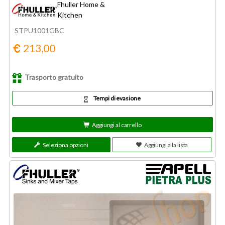
Fhuller Home &
Kitchen
STPU1001GBC
213,00
Trasporto gratuito
Tempi di evasione
Aggiungi al carrello
Seleziona opzioni
Aggiungi alla lista