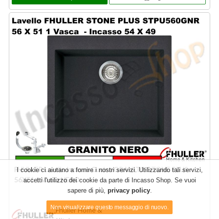
FHULLER Lavello incasso Cucina GRANITO STONE PLUS
I cookie ci aiutano a fornire i nostri servizi. Utilizzando tali servizi,
56X51 1 Vasca NERO
accetti l'utilizzo dei cookie da parte di Incasso Shop. Se vuoi
sapere di più,
privacy policy
.
Fhuller Home &