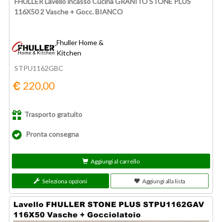
FHULLER Lavello incasso Cucina GRANITO STONE PLUS
116X50 2 Vasche + Gocc. BIANCO
Fhuller Home &
Kitchen
STPU1162GBC
220,00
Trasporto gratuito
Pronta consegna
Aggiungi al carrello
Seleziona opzioni
Aggiungi alla lista