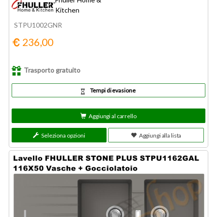
Kitchen
STPU1002GNR
236,00
Trasporto gratuito
Tempi di evasione
Aggiungi al carrello
Seleziona opzioni
Aggiungi alla lista