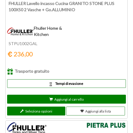
FHULLER Lavello incasso Cucina GRANITO STONE PLUS
100X50 2 Vasche + Go.ALLUMINIO
Fhuller Home &
Kitchen
STPU1002GAL
236,00
Trasporto gratuito
Tempi di evasione
Aggiungi al carrello
Seleziona opzioni
Aggiungi alla lista