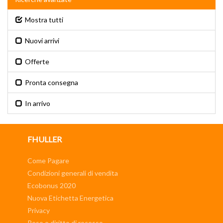
Mostra tutti
Nuovi arrivi
Offerte
Pronta consegna
In arrivo
FHULLER
Come Pagare
Condizioni generali di vendita
Ecobonus 2020
Nuova Etichetta Energetica
Privacy
Reso e diritto di recesso