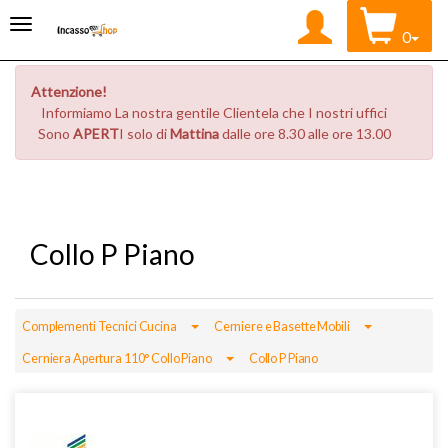
0
Attenzione!
Informiamo La nostra gentile Clientela che I nostri uffici
Sono
APERT
I solo di
Mattina
dalle ore 8.30 alle ore 13.00
Collo P Piano
Toggle Dropdown
Toggle Drop
Complementi Tecnici Cucina
Cerniere e Basette Mobili
Toggle Dropdown
Cerniera Apertura 110° Collo Piano
Collo P Piano