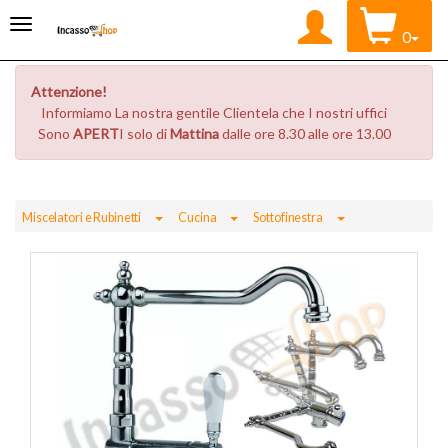
0
Attenzione!
Informiamo La nostra gentile Clientela che I nostri uffici
Sono
APERT
I solo di
Mattina
dalle ore 8.30 alle ore 13.00
Toggle Dropdown
Toggle Dropdown
Toggle Dropdown
Miscelatori e Rubinetti
Cucina
Sottofinestra