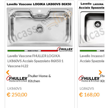
Lavello Vascone FHULLER LOGIKA
Lavello Incasso 
LK860VS Acciaio Spazzolato 86X50 1
Acciaio Spazzolat
Vascone H.22
Fhuller Home &
Fhul
Kitchen
Kitc
LK860VS
LG862VS
250,00
168,00