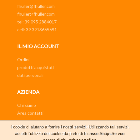
fhuller@fhuller.com
fhuller@fhuller.com
tel: 39 095 2884017
cell: 39 3913665691
IL MIO ACCOUNT
Ordini
prodotti acquistati
dati personali
AZIENDA
Chi siamo
Area contatti
© 2026 - Incasso Shop elettrodomestici da incasso Group by
I cookie ci aiutano a fornire i nostri servizi. Utilizzando tali servizi,
Fhuller - P.IVA: 06077270871 - credits
Four Software snc
accetti l'utilizzo dei cookie da parte di Incasso Shop. Se vuoi