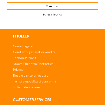
Commenti
Scheda Tecnica
FHULLER
Come Pagare
Condizioni generali di vendita
Ecobonus 2020
Nuova Etichetta Energetica
Privacy
Reso e diritto di recesso
Tempi e modalità di consegna
Utilizzo dei cookies
CUSTOMER SERVICES