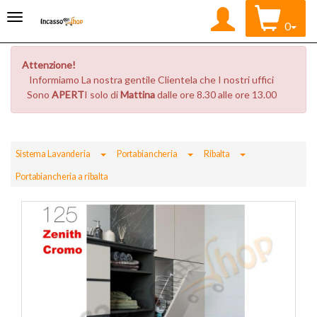
0
Attenzione!
Informiamo La nostra gentile Clientela che I nostri uffici
Sono
APERT
I solo di
Mattina
dalle ore 8.30 alle ore 13.00
Toggle Dropdown
Toggle Dropdown
Toggle Dropdown
Sistema Lavanderia
Portabiancheria
Ribalta
Portabiancheria a ribalta