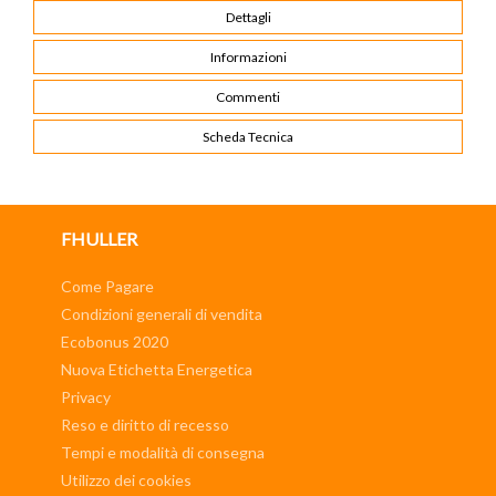
Dettagli
Informazioni
Commenti
Scheda Tecnica
FHULLER
Come Pagare
Condizioni generali di vendita
Ecobonus 2020
Nuova Etichetta Energetica
Privacy
Reso e diritto di recesso
Tempi e modalità di consegna
Utilizzo dei cookies