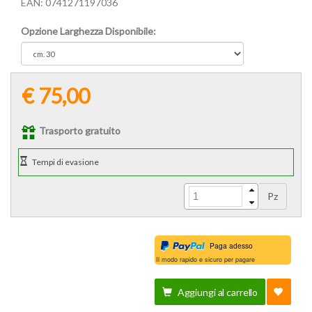
EAN:
0741271197036
Opzione Larghezza Disponibile:
€ 75,00
Trasporto gratuito
Pz
Paga adesso
Il modo rapido e sicuro per pagare
Aggiungi al carrello